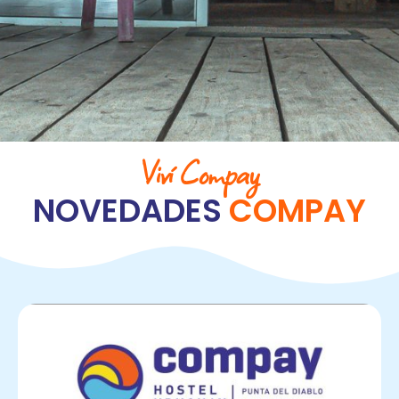
V
i
v
í
C
o
m
p
a
y
N
O
V
E
D
A
D
E
S
C
O
M
P
A
Y