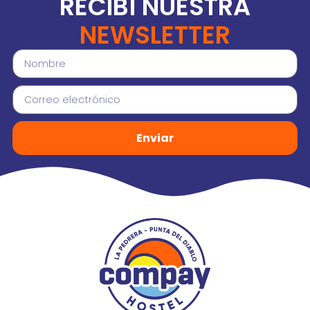
R
E
C
I
B
Í
N
U
E
S
T
R
A
N
E
W
S
L
E
T
T
E
R
Enviar