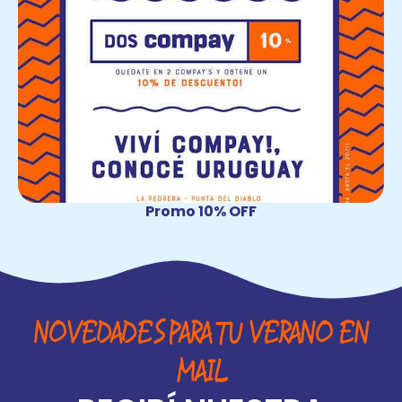
Promo 10% OFF
N
O
V
E
D
A
D
E
S
P
A
R
A
T
U
V
E
R
A
N
O
E
N
M
A
I
L